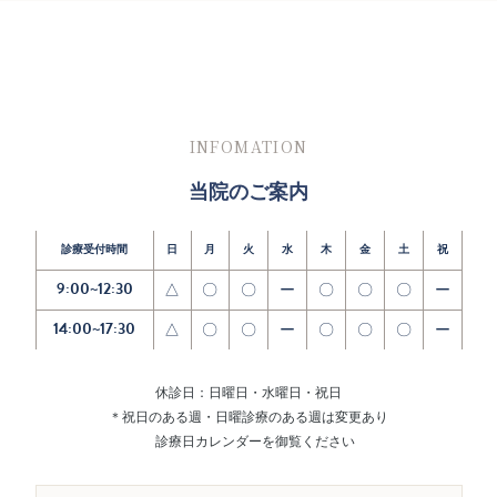
INFOMATION
当院のご案内
診療受付時間
日
月
火
水
木
金
土
祝
9:00~12:30
△
〇
〇
ー
〇
〇
〇
ー
14:00~17:30
△
〇
〇
ー
〇
〇
〇
ー
休診日：日曜日・水曜日・祝日
＊祝日のある週・日曜診療のある週は変更あり
診療日カレンダーを御覧ください