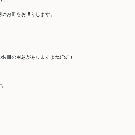
ので、
用のお皿をお借りします。
皿の用意がありますよね( ˘ω˘ )
す。