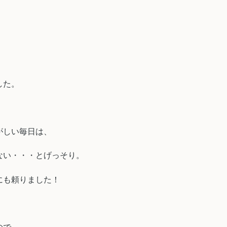
した。
がしい毎日は、
ない・・・とげっそり。
にも頼りました！